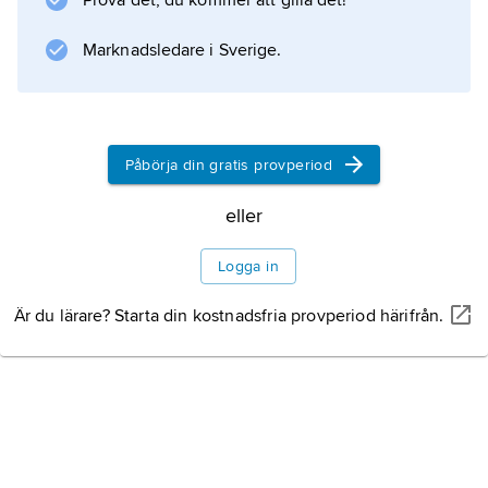
Prova det, du kommer att gilla det!
Kristallina proteiner har
Marknadsledare i Sverige.
Information om artikeln
Påbörja din gratis provperiod
eller
Logga in
Är du lärare? Starta din kostnadsfria provperiod härifrån.