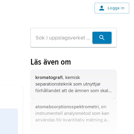
Logga in
Läs även om
kromatografi
, kemisk
separationsteknik som utnyttjar
förhållandet att de ämnen som skall
separeras fördelar sig på olika sätt
mellan en stillastående (stationär)
atomabsorptionsspektrometri,
en
och en rörlig (mobil) fas.
instrumentell analysmetod som kan
användas för kvantitativ mätning av
flertalet grundämnen.