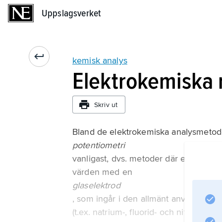
Uppslagsverket
Uppslagsverket
kemisk analys
Elektrokemiska
Skriv ut
Bland de elektrokemiska analysmetode
potentiometri
vanligast, dvs. metoder där elektrodpo
värden med en
glaselektrod
, som ingår i den allmänt använda pH-
(t.ex. natrium-, fluorid- och nitratjone