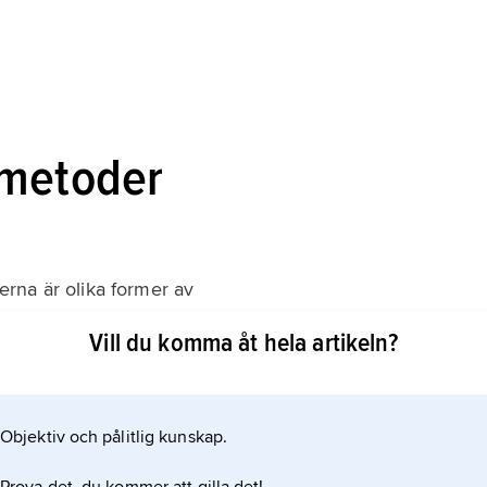
 metoder
rna är olika former av
Vill du komma åt hela artikeln?
tentialer mäts. Viktigast är här bestämning av pH-
metern. På liknande sätt kan snabba mätningar av joner
Objektiv och pålitlig kunskap.
r) göras med hjälp av