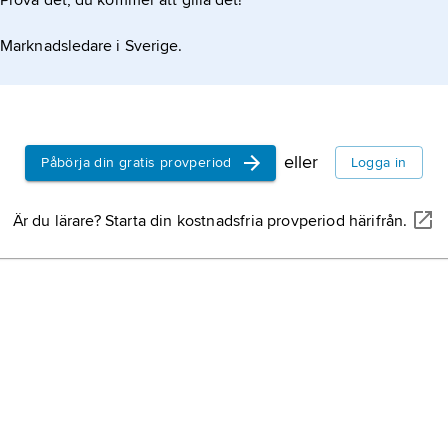
Prova det, du kommer att gilla det!
Marknadsledare i Sverige.
eller
Påbörja din gratis provperiod
Logga in
Är du lärare? Starta din kostnadsfria provperiod härifrån.