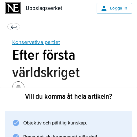
Uppslagsverket
Uppslagsverket
Logga in
Konservativa partiet
Efter första
världskriget
Vill du komma åt hela artikeln?
1920 övervägde man på konservativt håll att
gå ihop med det liberala partiet. Det blev
emellertid ingen antisocialistisk
Objektiv och pålitlig kunskap.
partisammanslagning, och 1922 upplöstes
koalitionen. Därefter styrde Konservativa