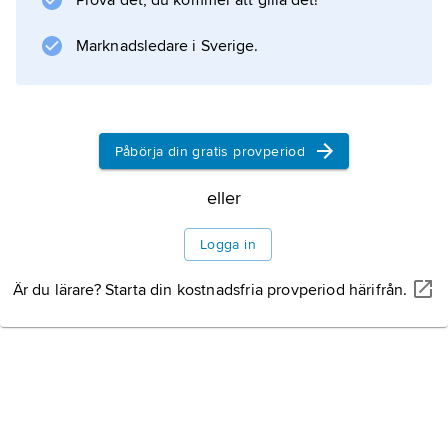
Prova det, du kommer att gilla det!
partiet med korta avbrott fram till 1940. Det
Marknadsledare i Sverige.
stod under depressionsåren på 1930-talet för
en utpräglad laissez-faire-kapitalism (se
laissez-faire
). 1932 infördes dock skyddstullar och
Påbörja din gratis provperiod
eller
Information om artikeln
Logga in
Är du lärare? Starta din kostnadsfria provperiod härifrån.