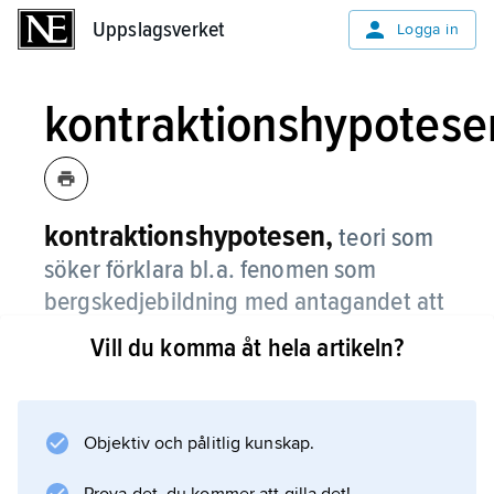
Uppslagsverket
Uppslagsverket
Logga in
kontraktionshypotese
kontraktionshypotesen,
teori som
söker förklara bl.a. fenomen som
bergskedjebildning med antagandet att
jordens radie minskar på grund av
Vill du komma åt hela artikeln?
jordens avkylning.
Härvid spricker skorpan då den försöker
anpassa sig till jordens krympande inre.
Objektiv och pålitlig kunskap.
Delarna skjuts över varandra och bildar på så