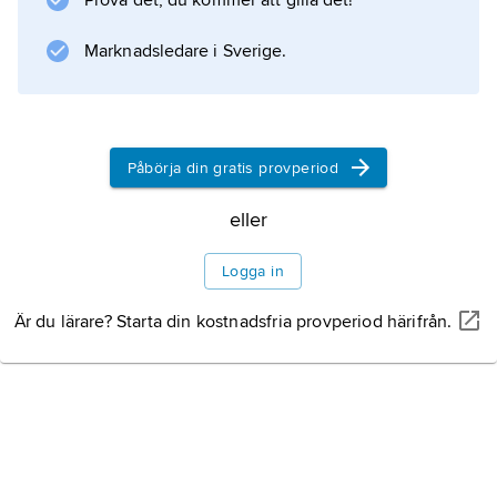
Prova det, du kommer att gilla det!
sätt bergskedjor. Teorin utvecklades i detalj av
Eduard Suess, men anses numera förlegad.
Marknadsledare i Sverige.
Information om artikeln
Påbörja din gratis provperiod
eller
Logga in
Är du lärare? Starta din kostnadsfria provperiod härifrån.