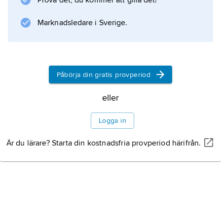
Prova det, du kommer att gilla det!
har danser knutna till
Marknadsledare i Sverige.
Information om artikeln
Påbörja din gratis provperiod
eller
Logga in
Är du lärare? Starta din kostnadsfria provperiod härifrån.