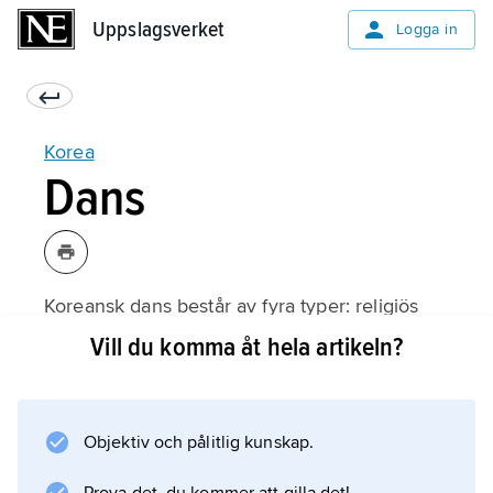
Uppslagsverket
Uppslagsverket
Logga in
Korea
Dans
Koreansk dans består av fyra typer: religiös
dans, hovdans, folkdans och västligt influerad
Vill du komma åt hela artikeln?
nutida dans. Med de religioner och läror som
fördes till Korea från övriga Asien följde musik
och dans avsedd för kulten. Korea utvecklade
Objektiv och pålitlig kunskap.
även egna konstformer, som spreds till
grannländerna. Konfucianism och buddhism