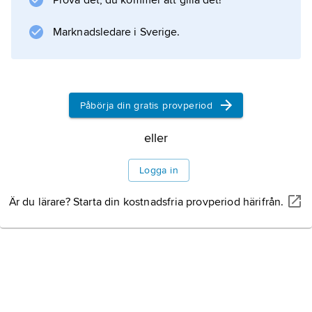
Prova det, du kommer att gilla det!
Nordkorea
: 120 540 km
Marknadsledare i Sverige.
2
, 26,2 miljoner invånare (2023), och
Sydkorea
: 99 270 km
Påbörja din gratis provperiod
2
, 51,4 miljoner invånare (2023). Mellan dem
eller
Natur
Logga in
Är du lärare? Starta din kostnadsfria provperiod härifrån.
Terrängformer och
berggrund
Klimat