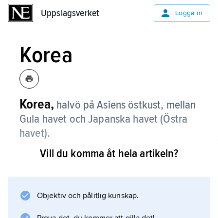
Uppslagsverket
Uppslagsverket
Logga in
Korea
Korea,
halvö på Asiens östkust, mellan
Gula havet och Japanska havet (Östra
havet).
Vill du komma åt hela artikeln?
Changbaibergens högsta delar och Yalufloden
utgör Koreas naturliga gräns mot Kina i
nordväst, därtill kommer en mycket kort
landgräns mot Ryssland i nordöst. Politiskt är
Objektiv och pålitlig kunskap.
Korea sedan 1948 delat mellan