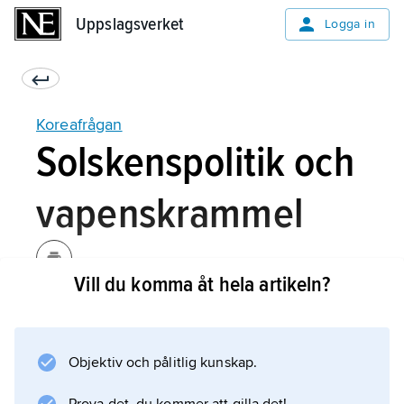
Uppslagsverket
Uppslagsverket
Logga in
Koreafrågan
Solskenspolitik och
vapenskrammel
Vill du komma åt hela artikeln?
År 1998 lanserade Sydkoreas president
Kim Dae Jung
”solskenspolitiken” med syfte att förbättra
Objektiv och pålitlig kunskap.
relationerna och lägga grunden till en framtida
återförening. Till skillnad från tidigare innebar