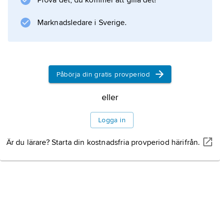
Prova det, du kommer att gilla det!
Information om artikeln
Marknadsledare i Sverige.
Påbörja din gratis provperiod
eller
Logga in
Är du lärare? Starta din kostnadsfria provperiod härifrån.