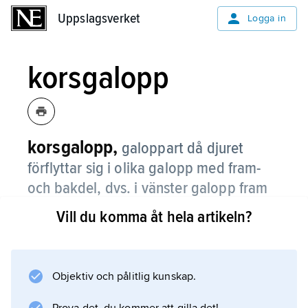
Uppslagsverket
Uppslagsverket
Logga in
korsgalopp
korsgalopp,
galoppart då djuret
förflyttar sig i olika galopp med fram-
och bakdel, dvs. i vänster galopp fram
och höger galopp bak eller tvärtom.
Vill du komma åt hela artikeln?
Inom ridkonsten betraktas korsgalopp som en
felaktig gångart.
Objektiv och pålitlig kunskap.