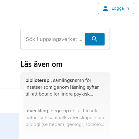
Logga in
Läs även om
biblioterapi,
samlingsnamn för
insatser som genom läsning syftar
till att bota eller lindra psykisk
ohälsa, höja livskvalitén eller bidra
till en personlig mognadsutveckling.
utveckling,
begrepp i bl.a. filosofi,
natur- och samhällsvetenskaper som
biologi (se nedan), geologi, sociologi
och historia i delvis skiftande
betydelser.