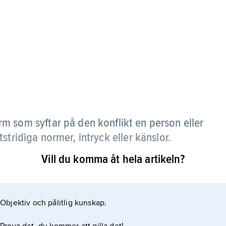
m som syftar på den konflikt en person eller
stridiga normer, intryck eller känslor.
Vill du komma åt hela artikeln?
 att korstryck leder till minskad benägenhet att ta
aldeltagande.
Objektiv och pålitlig kunskap.