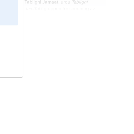
Tablighi Jamaat,
urdu
Tablīghī
Jamā˙at
(’gruppen för spridning av
tron’), islamisk fromhetsrörelse.
etnicitet,
identifikation med och
känsla av tillhörighet till en etnisk
grupp.
valdeltagande,
andel av de
röstberättigade som deltar i ett
allmänt val eller folkomröstning.
radikalisering,
processen då en
individ blir mer radikal avseende
ideologisk eller religiös uppfattning.
etnisk grupp,
namngiven grupp av
människor med myter om ett
gemensamt ursprung, en gemensam