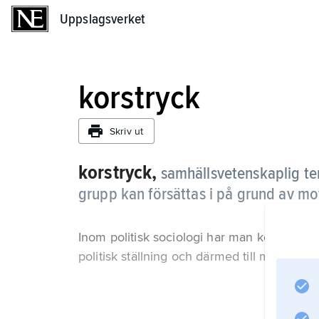
Uppslagsverket
Uppslagsverket
korstryck
Skriv ut
korstryck,
samhällsvetenskaplig ter
grupp kan försättas i på grund av mot
Inom politisk sociologi har man konstaterat
politisk ställning och därmed till minskat v