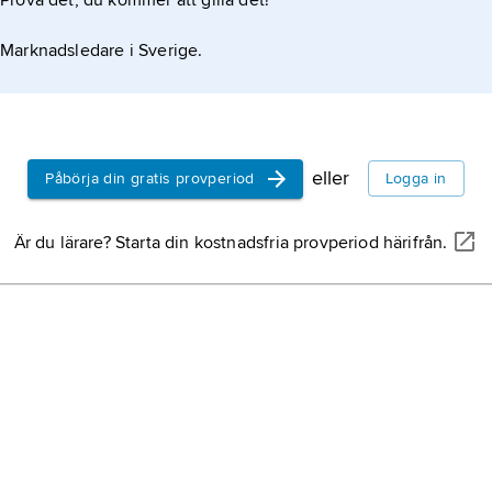
Prova det, du kommer att gilla det!
Marknadsledare i Sverige.
eller
Påbörja din gratis provperiod
Logga in
Är du lärare? Starta din kostnadsfria provperiod härifrån.