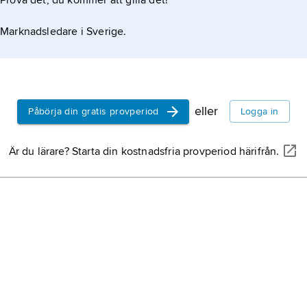
Prova det, du kommer att gilla det!
Marknadsledare i Sverige.
eller
Påbörja din gratis provperiod
Logga in
Är du lärare? Starta din kostnadsfria provperiod härifrån.