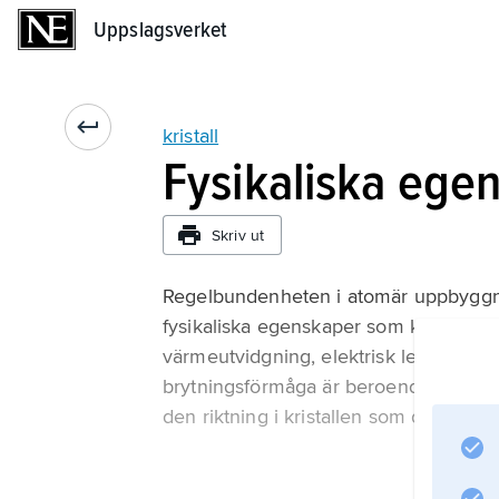
Uppslagsverket
Uppslagsverket
kristall
Fysikaliska ege
Skriv ut
Regelbundenheten i atomär uppbyggnad
fysikaliska egenskaper som kristaller
värmeutvidgning, elektrisk ledningsfö
brytningsförmåga är beroende av materia
den riktning i kristallen som de mäts 