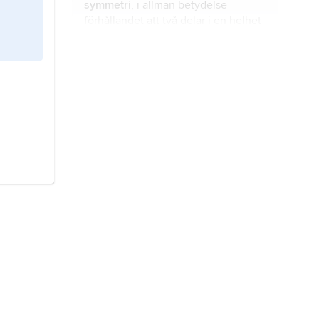
symmetri
, i allmän betydelse
förhållandet att två delar i en helhet
är varandras spegelbilder eller,
svagare, balanserar varandra och
bidrar till att ge ett intryck av
kristallografi
, läran om kristallerna,
harmoni, såsom i klassisk eller
ett ämne med nära anknytning till
klassiserande konst.
kemi, biologi, mineralogi och fysik.
flytande kristaller
(engelska
liquid
crystals
),
vätskekristaller
,
materieformer med väldefinierade
ordningsstrukturer och symmetrier
som i viss mening ligger mellan
diamant
, modifikation av
vätskors och kristallers.
grundämnet kol.
bergarter,
fast eller löst
sammanhållna, i naturen
förekommande kornaggregat som
består av ett eller vanligen flera