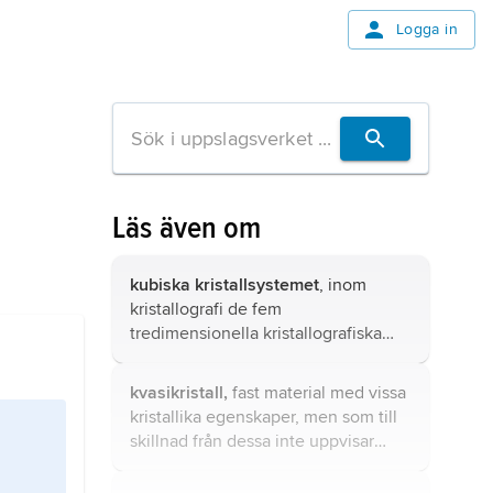
Logga in
Läs även om
kubiska kristallsystemet
, inom
kristallografi de fem
tredimensionella kristallografiska
punktgrupper som karakteriseras av
tre mot varandra vinkelräta, likvärda
kvasikristall,
fast material med vissa
riktningar som är två- eller fyrtaliga
kristallika egenskaper, men som till
vrid- eller inversionsvridaxlar.
skillnad från dessa inte uppvisar
periodisk atomsymmetri i
gitterstrukturen.