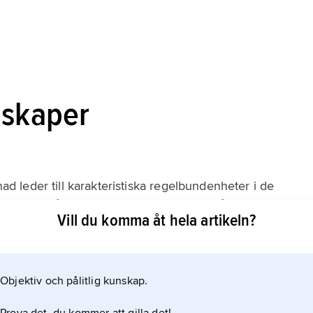
nskaper
 leder till karakteristiska regelbundenheter i de
 uppvisar. Sådana egenskaper som draghållfasthet,
Vill du komma åt hela artikeln?
rmåga, paramagnetisk susceptibilitet och optisk
lets kristallstruktur och, i enkristallfallet, dessutom på
i. Kristallegenskaper måste därför beskrivas med
Objektiv och pålitlig kunskap.