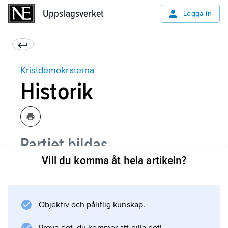
Uppslagsverket
Uppslagsverket
Logga in
Kristdemokraterna
Historik
Partiet bildas
Vill du komma åt hela artikeln?
Tar ställning mot kärnenergi
Alf Svensson lockar väljare
Objektiv och pålitlig kunskap.