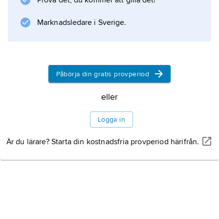
Allianssamarbete
Prova det, du kommer att gilla det!
Upp- och nedgång under
Marknadsledare i Sverige.
Ebba Busch
Påbörja din gratis provperiod
eller
Information om artikeln
Logga in
Är du lärare? Starta din kostnadsfria provperiod härifrån.