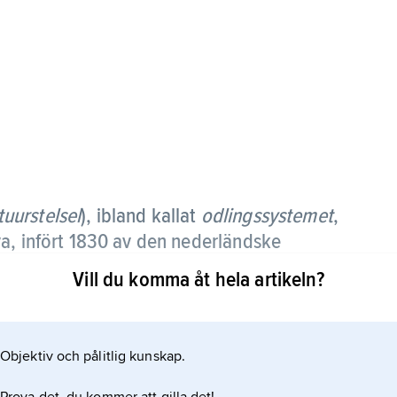
tuurstelsel
), ibland kallat
odlingssystemet
,
a, infört 1830 av den nederländske
Bosch (1780–1844), successivt avskaffat
Vill du komma åt hela artikeln?
 1915.
ta minst 1/5 av sin jord och 1/5 av sin arbetskraft
Objektiv och pålitlig kunskap.
 kaffe och indigo, som nederländarna sålde med stor
ttning understeg marknadsvärdet på deras jord och