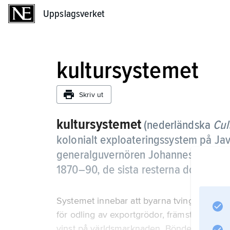
Uppslagsverket
Uppslagsverket
kultursystemet
Skriv ut
kultursystemet
(nederländska
Cul
kolonialt exploateringssystem på Jav
generalguvernören Johannes van den 
1870–90, de sista resterna dock först
Systemet innebar att byarna tvingades avsät
för odling av exportgrödor, främst socker,
vinst på världsmarknaden. Böndernas ersä