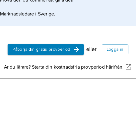
Prova det, du kommer att gilla det!
ploatering, fattigdom och befolkningsomflyttningar.
Marknadsledare i Sverige.
eller
Påbörja din gratis provperiod
Logga in
Är du lärare? Starta din kostnadsfria provperiod härifrån.