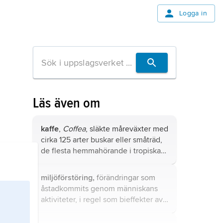
Logga in
Läs även om
kaffe
,
Coffea
, släkte måreväxter med
cirka 125 arter buskar eller småträd,
de flesta hemmahörande i tropiska
Afrika.
miljöförstöring,
förändringar som
åstadkommits genom människans
aktiviteter, i regel som bieffekter av
något slags målmedvetet
handlande, och vilka direkt eller