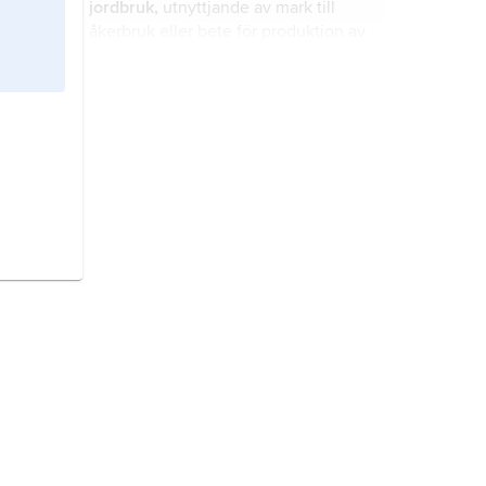
jordbruk,
utnyttjande av mark till
indirekt också drabbar människan.
åkerbruk eller bete för produktion av
livsmedel, fodermedel och råvaror
till energiändamål eller till vidare
industriell förädling eller beredning.
by
,
bondby
, bebyggelseenhet på
landsbygden, före laga skiftet i
Sverige på 1800-talet vanligtvis ett
mindre antal gårdar med anknytning
till jordbruket och dess binäringar.
sockerindustri,
gren inom
livsmedelsbranschen.
torv,
organogen (organisk) jordart,
framför allt bildad av växtrester vilka
finns kvar på den plats där växterna
en gång levt.
Samoa,
till 1997
Västsamoa
, stat i
Polynesien i sydvästra Stilla havet, 2
600 km nordöst om Nya Zeeland.