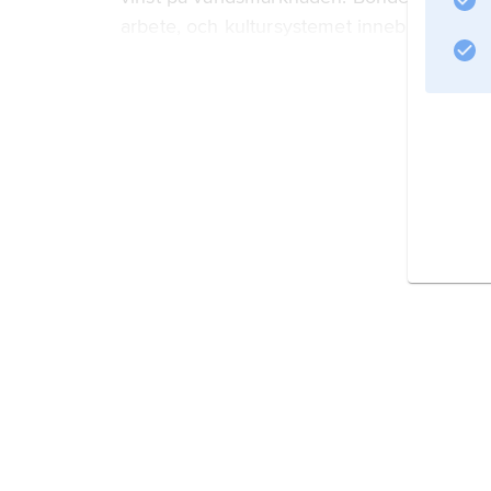
arbete, och kultursystemet innebar hård ex
Information om artikeln