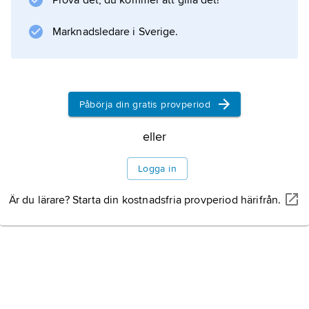
Prova det, du kommer att gilla det!
Marknadsledare i Sverige.
Påbörja din gratis provperiod
eller
Logga in
Är du lärare? Starta din kostnadsfria provperiod härifrån.