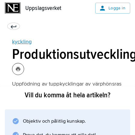
Uppslagsverket
Uppslagsverket
Logga in
kyckling
Produktionsutvecklin
Uppfödning av tuppkycklingar av värphönsras
var tidigare den enda formen av
Vill du komma åt hela artikeln?
slaktkycklingsproduktion, och ”vårkyckling”
var en exklusiv maträtt. Den moderna formen
av specialiserad slaktkycklingsproduktion
Objektiv och pålitlig kunskap.
uppstod i slutet av 1920-talet i USA. Bland
förutsättningarna var upptäckten av att