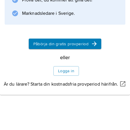
Prova det, du kommer att gilla det!
fisklevertran kunde användas som D-
vitaminkälla – uppfödningen kunde
Marknadsledare i Sverige.
därigenom flyttas inomhus – samt
Uppfödning
Påbörja din gratis provperiod
eller
Information om artikeln
Logga in
Är du lärare? Starta din kostnadsfria provperiod härifrån.