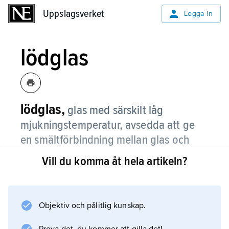
Uppslagsverket
Uppslagsverket
Logga in
lödglas
lödglas,
glas med särskilt låg
mjukningstemperatur, avsedda att ge
en smältförbindning mellan glas och
glas eller glas och andra material.
Vill du komma åt hela artikeln?
För undvikande av deformation av de
sammanfogade delarna måste
temperaturbelastningen vara så låg som
Objektiv och pålitlig kunskap.
möjligt, exempelvis vid sammanfogning av