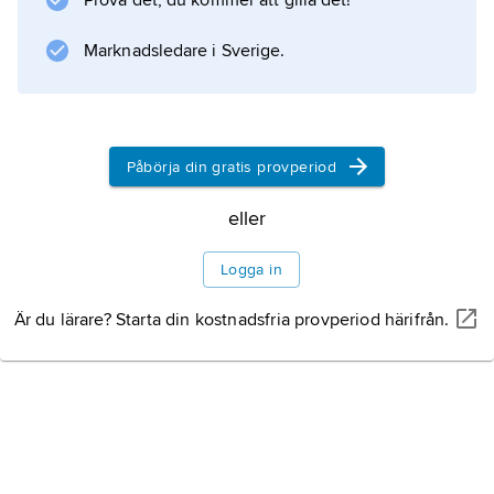
Prova det, du kommer att gilla det!
glas och metalldetaljer till bildskärmar.
Marknadsledare i Sverige.
Information om artikeln
Påbörja din gratis provperiod
eller
Logga in
Är du lärare? Starta din kostnadsfria provperiod härifrån.