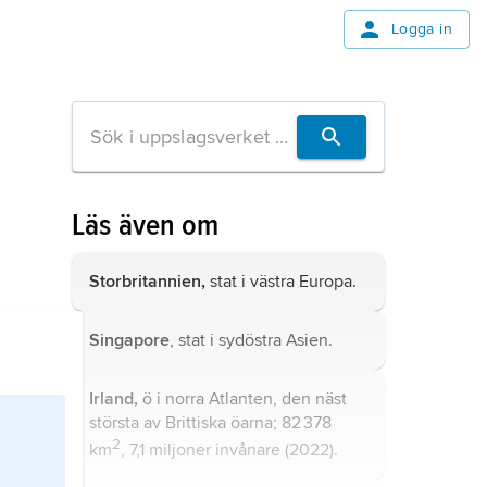
Logga in
Läs även om
Storbritannien,
stat i västra Europa.
Singapore
, stat i sydöstra Asien.
Irland,
ö i norra Atlanten, den näst
största av Brittiska öarna; 82 378
2
km
, 7,1 miljoner invånare (2022).