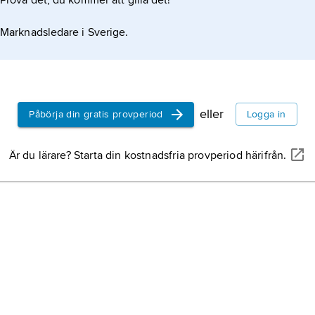
Prova det, du kommer att gilla det!
Marknadsledare i Sverige.
eller
Påbörja din gratis provperiod
Logga in
Är du lärare? Starta din kostnadsfria provperiod härifrån.