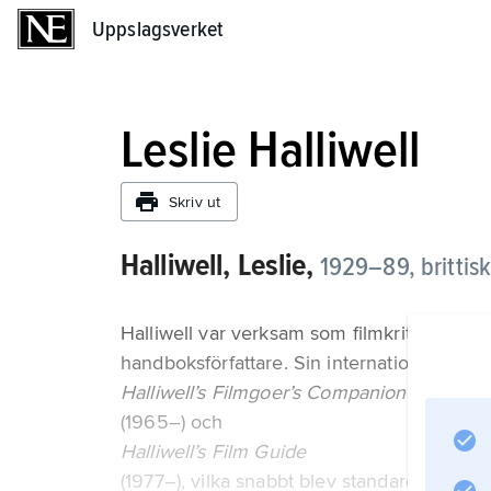
Uppslagsverket
Uppslagsverket
Leslie Halliwell
Skriv ut
Halliwell, Leslie,
1929–89, brittisk
Halliwell var verksam som filmkritiker, biog
handboksförfattare. Sin internationella 
Halliwell’s Filmgoer’s Companion
(1965–) och
Halliwell’s Film Guide
(1977–), vilka snabbt blev standardverk oc