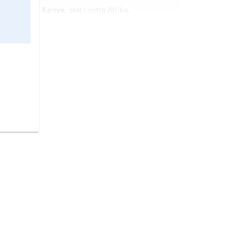
Kenya,
stat i östra Afrika.
Kanada,
Canada
, stat i Nordamerika.
film
, sammanhängande skildring
eller berättelse inspelad med kino-
eller videoteknik.
Sydafrika,
stat i södra Afrika.
Nya Zeeland,
stat i Oceanien.
Bangladesh,
stat i Sydasien.
Island,
stat i Nordatlanten.