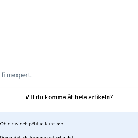
 filmexpert.
rafdirektör, filminköpare för TV och
Vill du komma åt hela artikeln?
berömmelse grundade han med
Objektiv och pålitlig kunskap.
h som utkommit i åtskilliga uppdaterade upplagor.