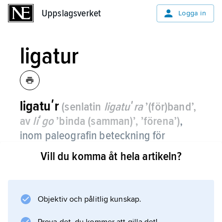
Uppslagsverket
Uppslagsverket
Logga in
ligatur
ligatuʹr
(senlatin
ligatuʹra
’(för)band’,
av
liʹgo
’binda (samman)’, ’förena’)
,
inom paleografin beteckning för
sammanbindande av bokstäver i
Vill du komma åt hela artikeln?
löpande skrift.
I den latinska skriftens utveckling växte bruket
av ligaturer fram i kursivskriften i och med att
Objektiv och pålitlig kunskap.
man började använda papyrus som