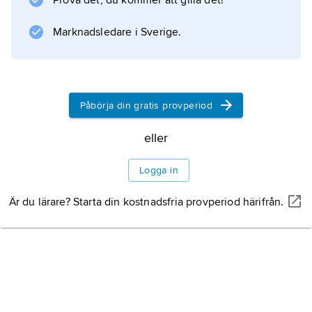
Prova det, du kommer att gilla det!
Information om artikeln
Marknadsledare i Sverige.
Påbörja din gratis provperiod
eller
Logga in
Är du lärare? Starta din kostnadsfria provperiod härifrån.