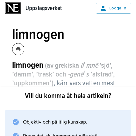
Uppslagsverket
Uppslagsverket
Logga in
limnogen
limnogen
(av grekiska
liʹmnē
’sjö’,
’damm’, ’träsk’ och
-genēʹs
’alstrad’,
’uppkommen’)
,
kärr vars vatten mest
kommer från översvämningar i sjöar
Vill du komma åt hela artikeln?
eller vattendrag, se
kärr
.
Objektiv och pålitlig kunskap.