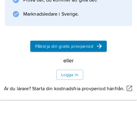
Prova det, du kommer att gilla det!
tidsserieanalys
, och variansanalysmodeller, se
Marknadsledare i Sverige.
variansanalys
.
Påbörja din gratis provperiod
Information om artikeln
eller
Logga in
Är du lärare? Starta din kostnadsfria provperiod härifrån.