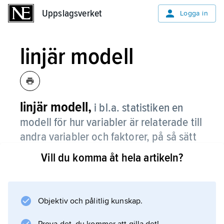
Uppslagsverket
Uppslagsverket
Logga in
linjär modell
linjär modell,
i bl.a. statistiken en
modell för hur variabler är relaterade till
andra variabler och faktorer, på så sätt
att de ekvationer som beskriver
Vill du komma åt hela artikeln?
sambanden är på linjär form.
Exempel från statistiken är linjär regression, se
regression
Objektiv och pålitlig kunskap.
, linjära tidsseriemodeller, se