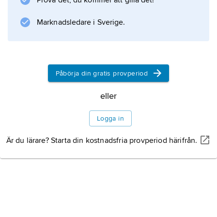
Prova det, du kommer att gilla det!
Marknadsledare i Sverige.
Påbörja din gratis provperiod
eller
Logga in
Är du lärare? Starta din kostnadsfria provperiod härifrån.