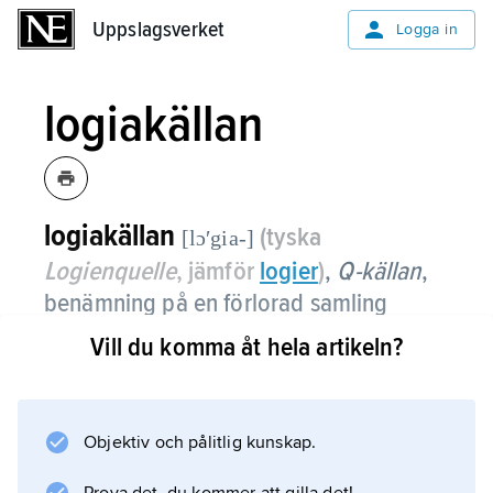
Uppslagsverket
Uppslagsverket
Logga in
logiakällan
logiakällan
(tyska
[lɔʹgia-]
Logienquelle
, jämför
logier
)
,
Q-källan
,
benämning på en förlorad samling
Jesusord som evangelisterna Matteus
Vill du komma åt hela artikeln?
och Lukas båda anses ha byggt på
utöver Markusevangeliet.
Objektiv och pålitlig kunskap.
Jämför
evangelier