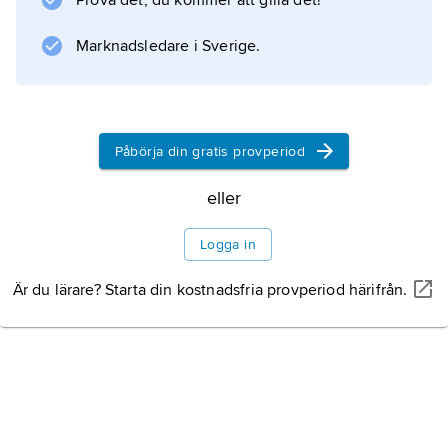
Prova det, du kommer att gilla det!
.
Marknadsledare i Sverige.
Litteraturanvisning
Påbörja din gratis provperiod
Information om artikeln
eller
Logga in
Är du lärare? Starta din kostnadsfria provperiod härifrån.