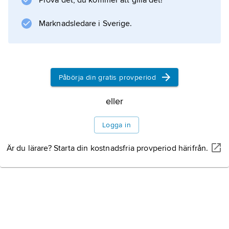
Prova det, du kommer att gilla det!
Marknadsledare i Sverige.
Påbörja din gratis provperiod
eller
Logga in
Är du lärare? Starta din kostnadsfria provperiod härifrån.