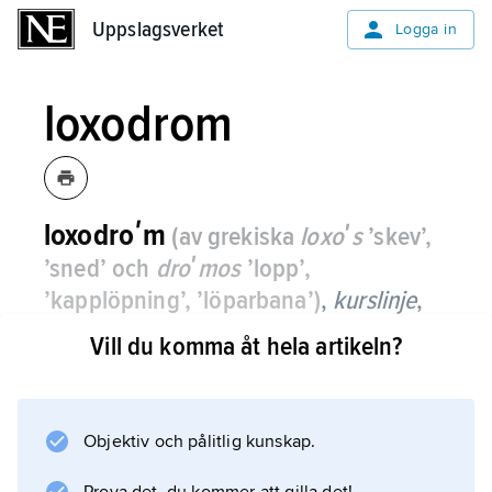
Uppslagsverket
Uppslagsverket
Logga in
loxodrom
loxodroʹm
(av grekiska
loxoʹs
’skev’,
’sned’ och
droʹmos
’lopp’,
’kapplöpning’, ’löparbana’)
,
kurslinje
,
linje på jordytan som skär alla
Vill du komma åt hela artikeln?
meridianer under samma vinkel.
Ett flygplan eller fartyg, som håller konstant
kurs rör sig längs en loxodrom. Varje meridian
Objektiv och pålitlig kunskap.
eller parallellcirkel är en loxodrom. Övriga