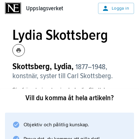
Uppslagsverket
Uppslagsverket
Logga in
Lydia Skottsberg
Skottsberg, Lydia,
1877–1948,
konstnär, syster till Carl Skottsberg.
Sin främsta insats gjorde Lydia Skottsberg
Vill du komma åt hela artikeln?
inom bokkonstens område, där hon förutom
illustrationer utförde omslag och bokband.
Hon ägnade sig även åt affischteckning, grafik
och landskapsmåleri. Skottsbergs grafiska
Objektiv och pålitlig kunskap.
arbeten utmärks av väl avvägda proportioner,