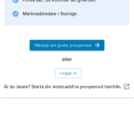
Prova det, du kommer att gilla det!
personligt utformad naturornamentik och
samspel mellan bild och text.
Marknadsledare i Sverige.
Information om artikeln
Påbörja din gratis provperiod
eller
Logga in
Är du lärare? Starta din kostnadsfria provperiod härifrån.