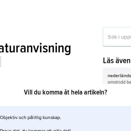
raturanvisning
Läs äve
nederländs
omstridd b
adrigal
generation
Vill du komma åt hela artikeln?
sättning 1959);
franko-fla
fick stort i
trecento
, 
musikutvec
italiensk ko
1430–1600
Objektiv och pålitlig kunskap.
mation om artikeln
Palestrina,