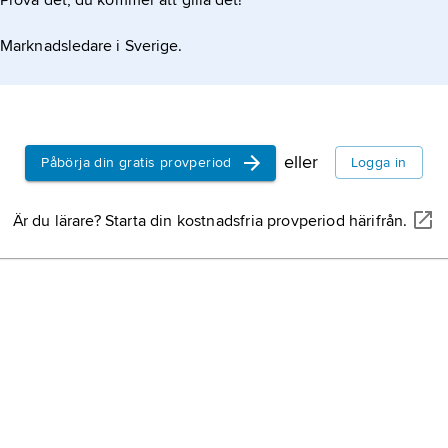
Prova det, du kommer att gilla det!
född ca 152
italiensk to
Marknadsledare i Sverige.
motett,
mus
mitten av 1
musikstycke
eller
Påbörja din gratis provperiod
Logga in
Henze
,
Han
tysk tonsätt
Är du lärare? Starta din kostnadsfria provperiod härifrån.
Italien.
oratorium
,
regel till an
och kör) m
monodi
, b
den speciel
lanserades 