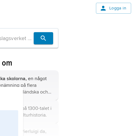
Logga in
n om
ka skolorna,
en något
enämning på flera
er av nederländska och
mländska tonsättare som
nflytande på
benämning på 1300-talet i
klingen i Europa ca
nst- och kulturhistoria.
.
 Giovanni Pierluigi da,