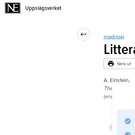
Uppslagsverket
Uppslagsverket
madrigal
Litte
Skriv ut
A. Einstein,
The Italian M
(engelsk över
Infor