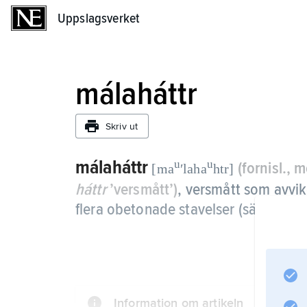
Uppslagsverket
Uppslagsverket
málaháttr
Skriv ut
málaháttr
u
u
(fornisl., 
[ma
ʹlaha
htr]
háttr
’versmått’)
, versmått som avvik
flera obetonade stavelser (sänkningar
Information om artikeln