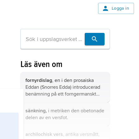
Logga in
Läs även om
fornyrdislag
, en i den prosaiska
Eddan (Snorres Edda) introducerad
benämning på ett forngermanskt
versmått.
sänkning,
i metriken den obetonade
delen av en versfot.
archilochisk vers
, antika versmått,