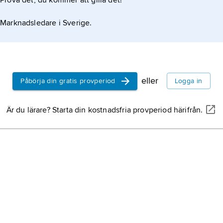
Prova det, du kommer att gilla det!
Marknadsledare i Sverige.
eller
Påbörja din gratis provperiod
Logga in
Är du lärare? Starta din kostnadsfria provperiod härifrån.