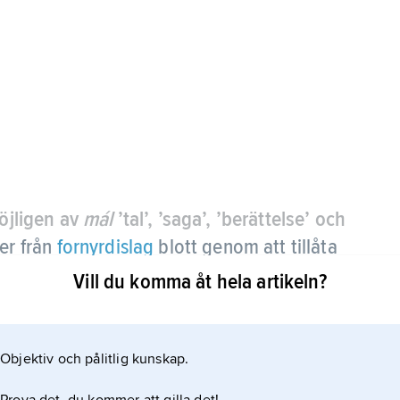
möjligen av
mál
’tal’, ’saga’, ’berättelse’ och
er från
fornyrdislag
blott genom att tillåta
) i versen.
Vill du komma åt hela artikeln?
Objektiv och pålitlig kunskap.