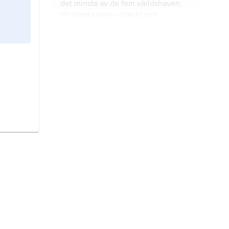
det minsta av de fem världshaven,
till största delen istäckt och
omgärdat av de nordamerikanska
och eurasiska kontinenterna.
Nordsjön,
randhav till Atlanten
beläget på den nordvästeuropeiska
kontinentalsockeln.
Indiska oceanen,
den minsta av de
tre oceanerna, belägen mellan
Afrika, Asien och Australien.
Röda havet,
medelhav till Indiska
oceanen vilket sträcker sig från den
smala landförbindelsen mellan
Afrika och Asien i norr omkring 2
200 km söderut till Bab-el-mandeb-
Berings hav
, det nordligaste av Stilla
sundet.
havets randhav.