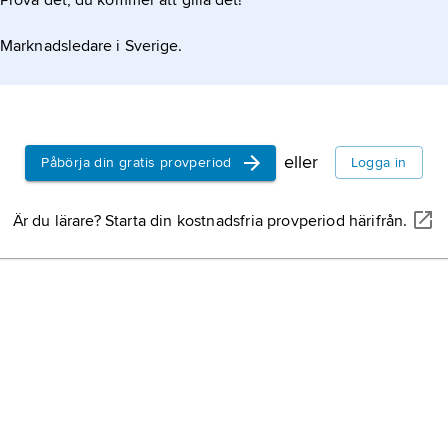
Prova det, du kommer att gilla det!
Marknadsledare i Sverige.
eller
Påbörja din gratis provperiod
Logga in
Är du lärare? Starta din kostnadsfria provperiod härifrån.