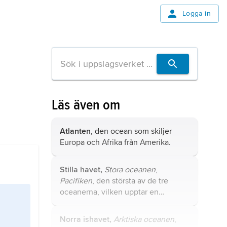
Logga in
Läs även om
Atlanten
, den ocean som skiljer
Europa och Afrika från Amerika.
Stilla havet,
Stora oceanen
,
Pacifiken
, den största av de tre
oceanerna, vilken upptar en
tredjedel av jordens yta.
Norra ishavet,
Arktiska oceanen
,