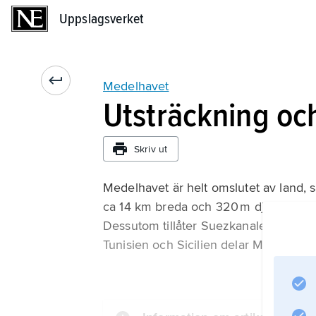
Uppslagsverket
Uppslagsverket
Medelhavet
Utsträckning oc
Skriv ut
Medelhavet är helt omslutet av land,
ca 14 km breda och 320 m djupa Gibra
Dessutom tillåter Suezkanalen sedan 1
Tunisien och Sicilien delar Medelhavet