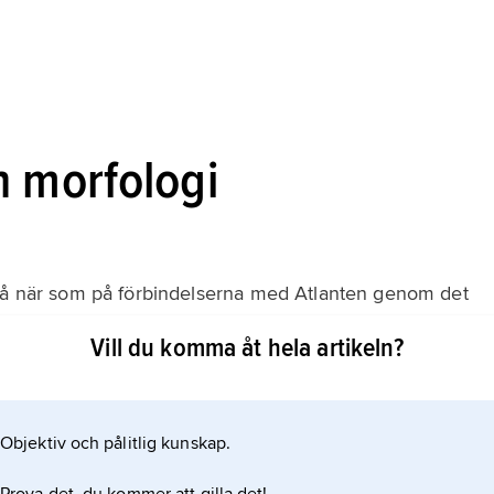
h morfologi
 så när som på förbindelserna med Atlanten genom det
ltar sund och med Svarta havet via Bosporen.
Vill du komma åt hela artikeln?
869 sjöfart till Röda havet. En grund rygg mellan
 i en
Objektiv och pålitlig kunskap.