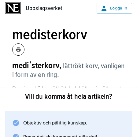
Uppslagsverket
Uppslagsverket
Logga in
medisterkorv
mediʹsterkorv,
lättrökt korv, vanligen
i form av en ring.
Den innehåller nötkött, kalvkött, griskött samt
Vill du komma åt hela artikeln?
fett fläsk och lämpar sig för såväl kokning som
stekning. Namnet var vanligt redan vid mitten
av 1400-talet; det är dock osäkert vad en
dåtida medisterkorv innehöll.
Objektiv och pålitlig kunskap.