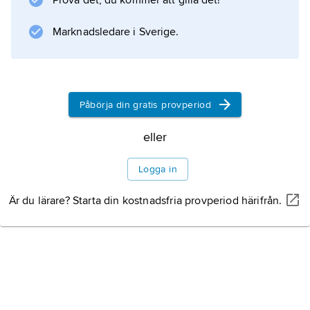
Prova det, du kommer att gilla det!
Marknadsledare i Sverige.
Information om artikeln
Påbörja din gratis provperiod
eller
Logga in
Är du lärare? Starta din kostnadsfria provperiod härifrån.