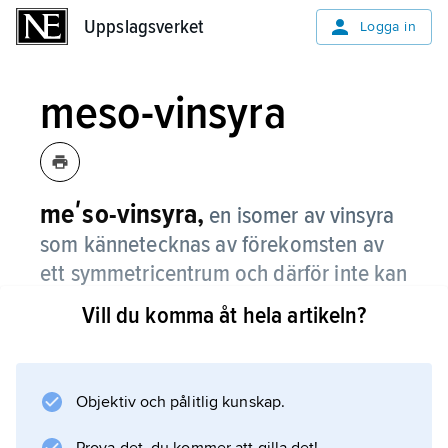
Uppslagsverket
Uppslagsverket
Logga in
meso-vinsyra
meʹso-vinsyra,
en isomer av vinsyra
som kännetecknas av förekomsten av
ett symmetricentrum och därför inte kan
existera i optiskt aktiv form.
Vill du komma åt hela artikeln?
Se
meso-föreningar
.
Objektiv och pålitlig kunskap.