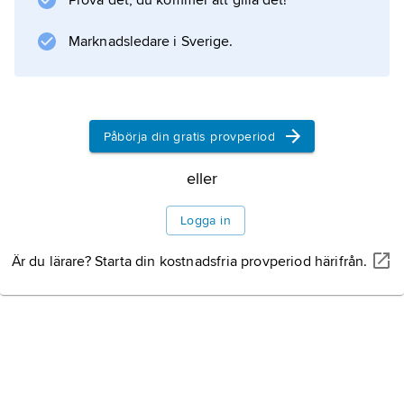
Prova det, du kommer att gilla det!
Marknadsledare i Sverige.
Information om artikeln
Påbörja din gratis provperiod
eller
Logga in
Är du lärare? Starta din kostnadsfria provperiod härifrån.