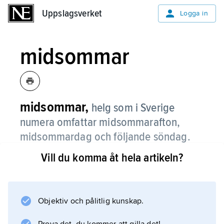
Uppslagsverket
Uppslagsverket
Logga in
midsommar
midsommar,
helg som i Sverige
numera omfattar midsommarafton,
midsommardag och följande söndag.
Vill du komma åt hela artikeln?
Midsommardagen,
Johannes Döparens dag
, är högtid i kyrkoåret 24 juni. I Svenska
kyrkan är den sedan 1953 förlagd till den
Objektiv och pålitlig kunskap.
lördag som inföll mellan 20 och 26 juni.