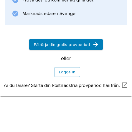
Prova det, du kommer att gilla det!
Sedan 2003 ägnas dagen åt skapelsen; den
följande dagen, söndag, ägnas minnet av
Marknadsledare i Sverige.
Johannes födelse.
Nutida
midsommarfirande
Påbörja din gratis provperiod
eller
Historik
Logga in
Är du lärare? Starta din kostnadsfria provperiod härifrån.
Litteraturanvisning
Information om artikeln