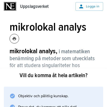
Uppslagsverket
Uppslagsverket
Logga in
mikrolokal analys
mikrolokal analys,
i matematiken
benämning på metoder som utvecklats
för att studera singulariteter hos
lösningar till linjära
Vill du komma åt hela artikeln?
differentialekvationer.
De grundläggande idéerna lanserades
omkring 1970 av Mikio Sato och Lars
Objektiv och pålitlig kunskap.
Hörmander för hyperfunktioner respektive