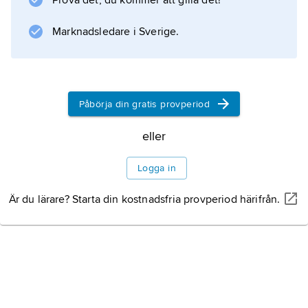
Internationella samarbeten
Prova det, du kommer att gilla det!
Marknadsledare i Sverige.
Information om artikeln
Påbörja din gratis provperiod
eller
Logga in
Är du lärare? Starta din kostnadsfria provperiod härifrån.