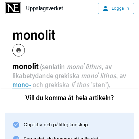
Uppslagsverket
Uppslagsverket
Logga in
monolit
monolit
(senlatin
monoʹlithus
, av
likabetydande grekiska
monoʹlithos
, av
mono
-
och grekiska
liʹthos
’sten’)
,
monolitkrets
,
benämning på en
Vill du komma åt hela artikeln?
elektronisk krets där alla
komponenterna är integrerade i en och
samma kristall.
Objektiv och pålitlig kunskap.
En annan typ av integrerad krets är