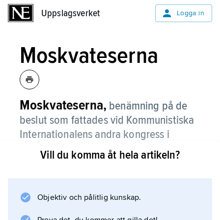
Uppslagsverket
Uppslagsverket
Logga in
Moskvateserna
Moskvateserna,
benämning på de
beslut som fattades vid Kommunistiska
Internationalens andra kongress i
Moskva 1920.
Vill du komma åt hela artikeln?
M. var en grundläggande programskrift som
innehöll taktiska riktlinjer för det politiska
arbetet och i 21 punkter preciserade de
Objektiv och pålitlig kunskap.
organisatoriska villkoren för inträde i