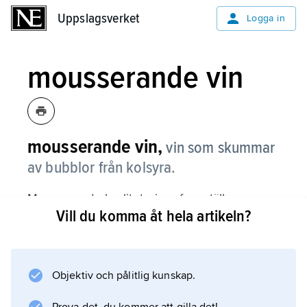
Uppslagsverket
Uppslagsverket
Logga in
mousserande vin
mousserande vin,
vin som skummar
av bubblor från kolsyra.
Mousserande kvalitetsviner framställs genom
Vill du komma åt hela artikeln?
att vinet får jäsa en andra gång i ett slutet kärl.
När jästen verkar omvandlas sockret till
alkohol och koldioxid. Eftersom jäsningen sker
i ett slutet kärl kan koldioxiden inte förångas
Objektiv och pålitlig kunskap.
utan blir i stället löst i vinet och bildar bubblor.