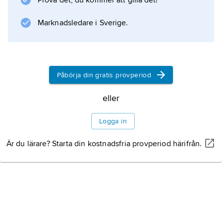
Prova det, du kommer att gilla det!
Enklare mousserande vin görs genom
Marknadsledare i Sverige.
Information om artikeln
Påbörja din gratis provperiod
eller
Logga in
Är du lärare? Starta din kostnadsfria provperiod härifrån.