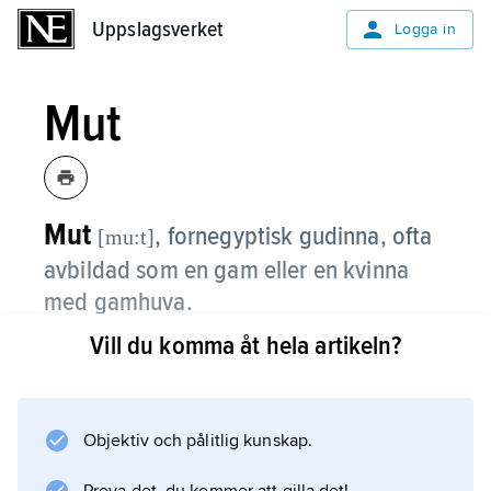
Uppslagsverket
Uppslagsverket
Logga in
Mut
Mut
, fornegyptisk gudinna, ofta
[mu:t]
avbildad som en gam eller en kvinna
med gamhuva.
Vill du komma åt hela artikeln?
Det egyptiska ordet
mut
kan betyda ”gam” men också ”moder”, och
som mor i den thebanska gudatriaden
Objektiv och pålitlig kunskap.
spelade Mut sin främsta roll. Hon