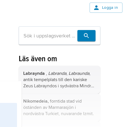
Logga in
Läs även om
Labraynda
,
Labranda
,
Labraunda
,
antik tempelplats till den kariske
Zeus Labrayndos i sydvästra Mindre
Asien, belägen ca 700 m ö.h. på
Latmosbergets sydsida, 14 km
Nikomedeia,
forntida stad vid
nordöst om nuvarande Milas
öständen av Marmarasjön i
(grekiska
Mylasa
), Turkiet.
nordvästra Turkiet, nuvarande
Izmit
.