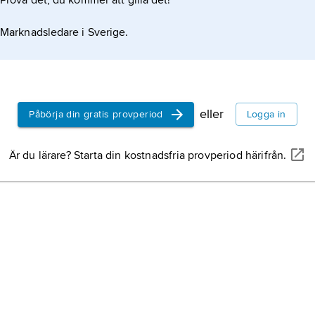
Prova det, du kommer att gilla det!
Marknadsledare i Sverige.
eller
Påbörja din gratis provperiod
Logga in
Är du lärare? Starta din kostnadsfria provperiod härifrån.