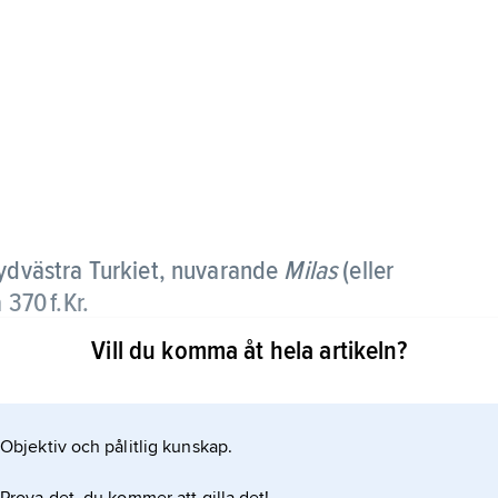
 sydvästra Turkiet, nuvarande
Milas
(eller
 370 f.Kr.
Vill du komma åt hela artikeln?
eruppbyggdes. På 1300-talet var staden säte för den
ansk 1425. Av antikens M. finns föga bevarat,
n i Labraynda.
Objektiv och pålitlig kunskap.