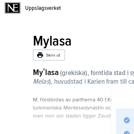
Uppslagsverket
Uppslagsverket
Mylasa
Skriv ut
Myʹlasa
(grekiska), forntida stad i
Melas
), huvudstad i Karien fram till ca
M. förstördes av partherna 40 f.Kr. men åt
turkmeniska Mentesedynastin och blev osm
men norr om staden ligger Zeushelgedome