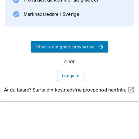
Prova det, du kommer att gilla det!
Marknadsledare i Sverige.
Påbörja din gratis provperiod
eller
Logga in
Är du lärare? Starta din kostnadsfria provperiod härifrån.