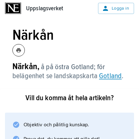
Uppslagsverket
Uppslagsverket
Logga in
Närkån
Närkån,
å på östra Gotland; för
belägenhet se landskapskarta
Gotland
.
Vill du komma åt hela artikeln?
Information om artikeln
Objektiv och pålitlig kunskap.