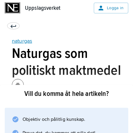
Uppslagsverket
Uppslagsverket
Logga in
naturgas
Naturgas som
politiskt maktmedel
Vill du komma åt hela artikeln?
Överföringen av naturgas genom pipelines
har använts som politiskt påtryckningsmedel
vid kriser och krig. Historiskt har värdet på
Objektiv och pålitlig kunskap.
naturgas gjort att handel med gas ofta fortgått
även i problematiska situationer. Europa