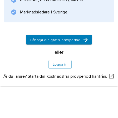
Prova det, du kommer att gilla det!
importerade till exempel gas från
Marknadsledare i Sverige.
Sovjetunionen under kalla kriget. Indien fick
gas från Afghanistan via Pakistan samtidigt
som Indien
Påbörja din gratis provperiod
eller
Information om artikeln
Logga in
Är du lärare? Starta din kostnadsfria provperiod härifrån.