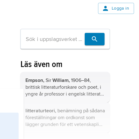
Logga in
Läs även om
Empson,
Sir
William,
1906–84,
brittisk litteraturforskare och poet, i
yngre år professor i engelsk litteratur
i Tokyo och Peking, slutligen vid
Sheffield University 1953–71.
litteraturteori,
benämning på sådana
föreställningar om ordkonst som
lägger grunden för ett vetenskapligt
studium av litteratur.