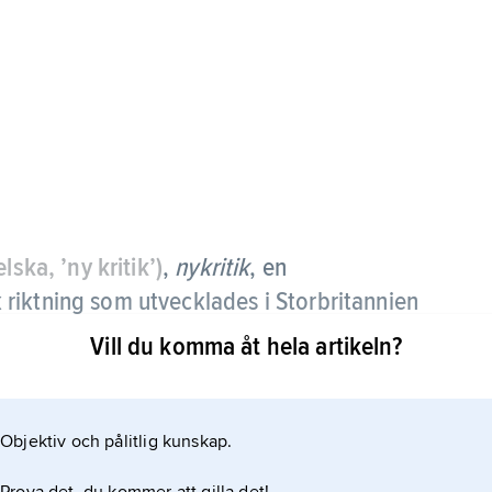
lska, ’ny kritik’)
,
nykritik
,
en
sk riktning som utvecklades i Storbritannien
för att under 1940- och 1950-talen bryta
Vill du komma åt hela artikeln?
test mot det traditionella litteraturstudiet. Man
Objektiv och pålitlig kunskap.
it inriktat på bakgrundsfaktorer (författaren,
studiet av själva det litterära verket i centrum.