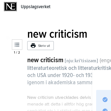
Uppslagsverket
Uppslagsverket
new criticism
Skriv ut
1
/
2
new criticism
(enge
[nju:kriʹtisizəm]
litteraturteoretisk och litteraturkriti
och USA under 1920- och 1930-talen, 
igenom i akademiska sammanhang.
New criticism utvecklades delvis som en pro
menade att detta i alltför hög grad hade var
samhället etc.). I stället ville man nu sätta 