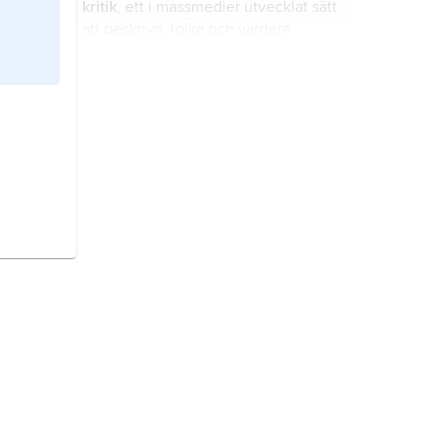
kritik
, ett i massmedier utvecklat sätt
att beskriva, tolka och värdera
konstverk.
nyklassicism,
neoklassicism
,
nyantik
, stilströmning inom den
fortlöpande klassiska traditionen i
Europa med starkt förnyad
inspiration från den klassiska
grekisk litteratur och teater
antiken.
definieras här som grekernas
litteratur och teater under antiken;
för senare perioder, se
Grekland
(Litteratur, drama och teater).
barnlitteratur,
skönlitteratur och
sakprosa producerad och utgiven för
barn.
arabisk litteratur.
Den arabiska
litteraturen – från 500-talet till vår
egen tid – är svår att överblicka.