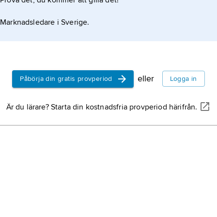
Prova det, du kommer att gilla det!
Marknadsledare i Sverige.
eller
Påbörja din gratis provperiod
Logga in
Är du lärare? Starta din kostnadsfria provperiod härifrån.