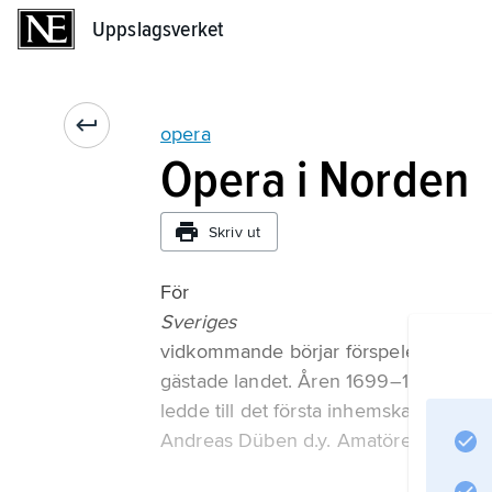
Uppslagsverket
Uppslagsverket
opera
Opera i Norden
Skriv ut
För
Sveriges
vidkommande börjar förspelet till op
gästade landet. Åren 1699–1706 spela
ledde till det första inhemska operaf
Andreas Düben d.y. Amatören Arvid N