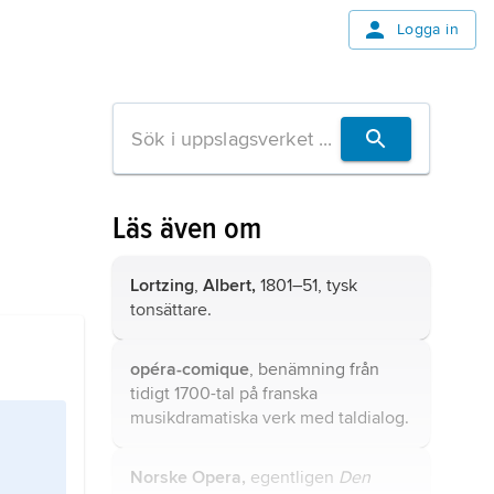
Logga in
Läs även om
Lortzing
,
Albert,
1801–51, tysk
tonsättare.
opéra-comique
, benämning från
tidigt 1700-tal på franska
musikdramatiska verk med taldialog.
Norske Opera,
egentligen
Den