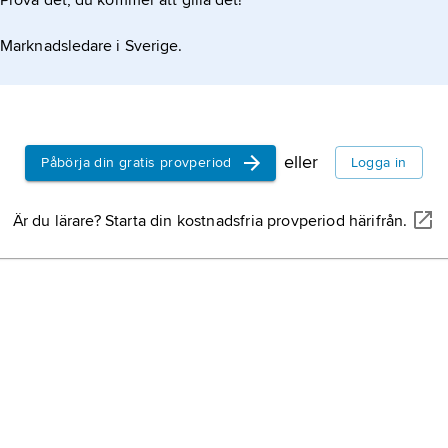
Prova det, du kommer att gilla det!
Marknadsledare i Sverige.
eller
Påbörja din gratis provperiod
Logga in
Är du lärare? Starta din kostnadsfria provperiod härifrån.