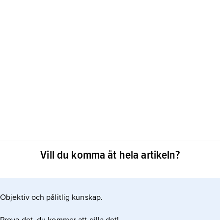
Vill du komma åt hela artikeln?
erans historia med Vincenzo Albricis trupp, som 1652–54
de den Rosidorska teatertruppen i Stockholm. Det
örsöket, ”Balett bemängd med sång” (1701) med musik av
iclas von Höpken tonsatte vid
Objektiv och pålitlig kunskap.