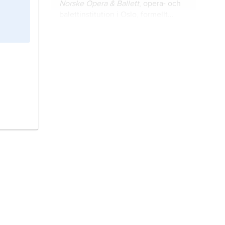
Norske Opera & Ballett
, opera- och
balettinstitution i Oslo, formellt
grundad 1957 och med verksamhet
sedan 1959.
Meyerbeer
,
Giacomo,
egentligen
Jakob Liebmann Meyer Beer
, 1791–
1864, tysk tonsättare.
sångspel,
tyska
Singspiel
, lättare
musikdramatisk form med talad
dialog, utvecklad i Österrike och
Tyskland på 1700-talet men
besläktad med engelsk balladopera
Boieldieu
,
François Adrien,
1775–
och med anknytningar till italiensk
1834, fransk tonsättare.
opera buffa och fransk opéra-
comique.
Gluck
,
Christoph Willibald,
född 2
juli 1714, död 15 november 1787, tysk
tonsättare, verksam främst i Wien
och Paris.