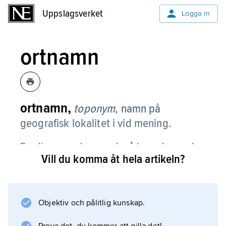
Uppslagsverket
Uppslagsverket
Logga in
ortnamn
ortnamn,
toponym
,
namn på
geografisk lokalitet i vid mening.
Somliga namn lever under årtusenden, andra
Vill du komma åt hela artikeln?
har en mera dag­sländeartad existens. Somliga
namn är globalt kända, andra knutna till en
liten grupp, t.ex. folket på en gård. I
främmande språk brukas inte sällan avvikande
Objektiv och pålitlig kunskap.
namnformer,