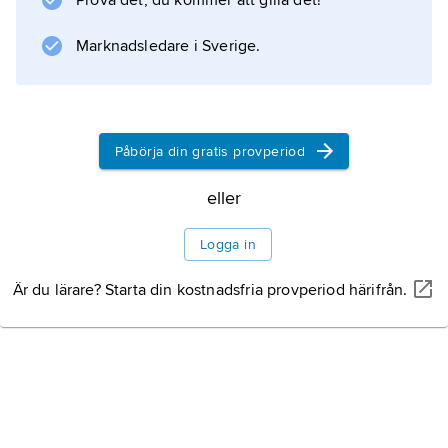
Prova det, du kommer att gilla det!
exonymer
, t.ex. svenska
Marknadsledare i Sverige.
Köpenhamn
för
København
, engelska
Påbörja din gratis provperiod
Vienna
för
eller
Wien
.
Logga in
Kategorier
Är du lärare? Starta din kostnadsfria provperiod härifrån.
Bildning
Kronologi