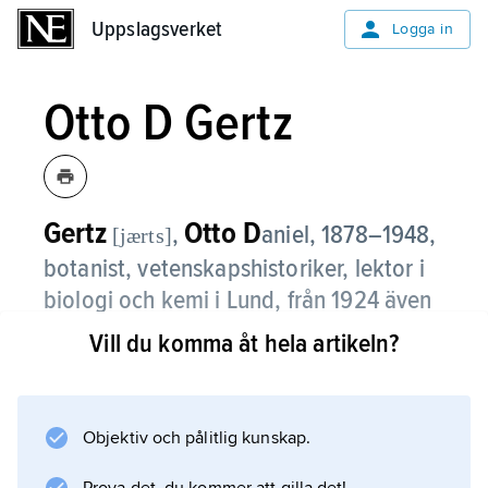
Uppslagsverket
Uppslagsverket
Logga in
Otto D Gertz
Gertz
Otto D
,
aniel,
1878–1948,
[jærts]
botanist, vetenskapshistoriker, lektor i
biologi och kemi i Lund, från 1924 även
bibliotekarie vid Lunds universitets
Vill du komma åt hela artikeln?
botaniska institution.
Gertz författade en lång rad fysiologiska
Objektiv och pålitlig kunskap.
arbeten, men även i anatomi och inom
cecidologi (läran om gallbildningar) anses han