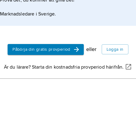
Prova det, du kommer att gilla det!
Marknadsledare i Sverige.
eller
Påbörja din gratis provperiod
Logga in
Är du lärare? Starta din kostnadsfria provperiod härifrån.