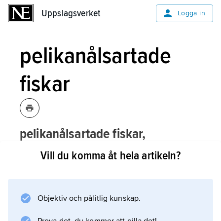
Uppslagsverket
Uppslagsverket
Logga in
pelikanålsartade
fiskar
pelikanålsartade fiskar,
Saccopharyngifoʹrmes
, ordning
Vill du komma åt hela artikeln?
egentliga benfiskar med ca 26 arter
fördelade på de fyra familjerna
djuphavssnäppålar, pelikanålar,
Objektiv och pålitlig kunskap.
sväljarålar (
Saccopharyngidae
) och
Monognathidae
.