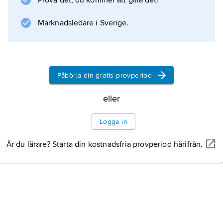
Prova det, du kommer att gilla det!
globala systemet
(1994) samt
Marknadsledare i Sverige.
Preventing Violent Conflicts
(1998).
Påbörja din gratis provperiod
Information om artikeln
eller
Logga in
Är du lärare? Starta din kostnadsfria provperiod härifrån.