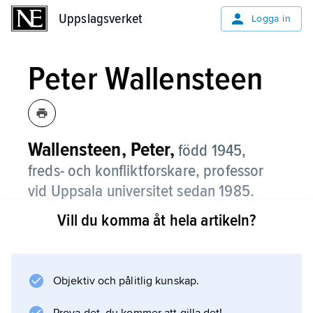
Uppslagsverket
Uppslagsverket
Logga in
Peter Wallensteen
Wallensteen, Peter,
född 1945,
freds- och konfliktforskare, professor
vid Uppsala universitet sedan 1985.
Vill du komma åt hela artikeln?
Wallensteens forskning omfattar bl.a.
ekonomiska sanktioner, krigs- och
konfliktorsaker, konfliktlösning och FN-frågor.
Han har utgivit bl.a.
Objektiv och pålitlig kunskap.
Från krig till fred: Om konfliktlösning i det