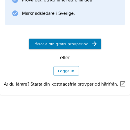
Prova det, du kommer att gilla det!
Marknadsledare i Sverige.
Påbörja din gratis provperiod
eller
Logga in
Är du lärare? Starta din kostnadsfria provperiod härifrån.