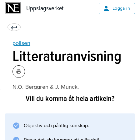
Uppslagsverket
Uppslagsverket
Logga in
polisen
Litteraturanvisning
N.O. Berggren & J. Munck,
Polislagen
Vill du komma åt hela artikeln?
(10:e upplagan 2013).
Objektiv och pålitlig kunskap.
Information om artikeln