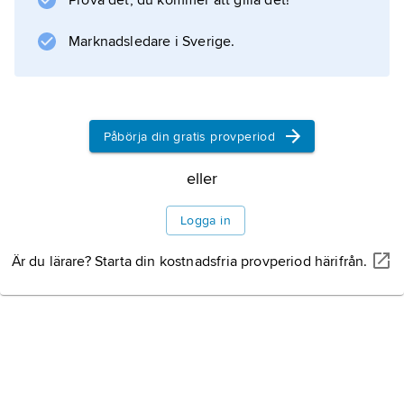
Prova det, du kommer att gilla det!
också formen bättre.
Marknadsledare i Sverige.
Information om artikeln
Påbörja din gratis provperiod
eller
Logga in
Är du lärare? Starta din kostnadsfria provperiod härifrån.