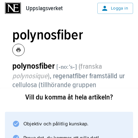
Uppslagsverket
Uppslagsverket
Logga in
polynosfiber
polynosfiber
(franska
[-no:ʹs-]
polynosique
)
,
regenatfiber framställd ur
cellulosa (tillhörande gruppen
modalfibrer).
Vill du komma åt hela artikeln?
Jämfört med viskosfiber (som också är
cellulosabaserad) har polynosfiber bättre
egenskaper t.ex. när det gäller motstånd mot
Objektiv och pålitlig kunskap.
töjning och svällning; därmed behåller den