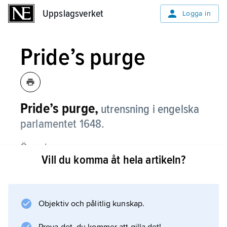
Uppslagsverket
Uppslagsverket
Logga in
Pride’s purge
Pride’s purge,
utrensning i engelska
parlamentet 1648.
Överste
Vill du komma åt hela artikeln?
Thomas Pride
(död 1658) rensade i december 1648 ut cirka
140 ledamöter från underhuset och
tillförsäkrade independenterna, en radikal
Objektiv och pålitlig kunskap.
grupp med stöd hos armén, kontrollen över