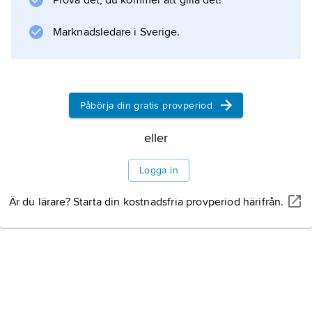
Prova det, du kommer att gilla det!
parlamentet. Jämför
långa parlamentet
Marknadsledare i Sverige.
och
rumpparlamentet
.
Påbörja din gratis provperiod
eller
Information om artikeln
Logga in
Är du lärare? Starta din kostnadsfria provperiod härifrån.