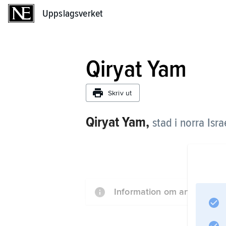
Uppslagsverket
Uppslagsverket
Qiryat Yam
Skriv ut
Qiryat Yam,
stad i norra Isr
Information om artikeln