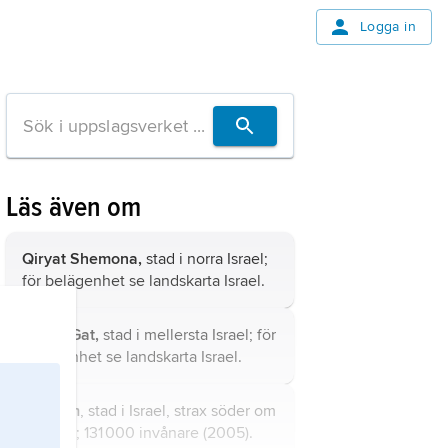
Logga in
Läs även om
Qiryat Shemona,
stad i norra Israel;
för belägenhet se landskarta
Israel
.
Qiryat Gat,
stad i mellersta Israel; för
belägenhet se landskarta
Israel
.
Bat Yam
, stad i Israel, strax söder om
Tel Aviv; 131 000 invånare (2005).