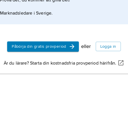
Prova det, du kommer att gilla det!
Marknadsledare i Sverige.
eller
Påbörja din gratis provperiod
Logga in
Är du lärare? Starta din kostnadsfria provperiod härifrån.